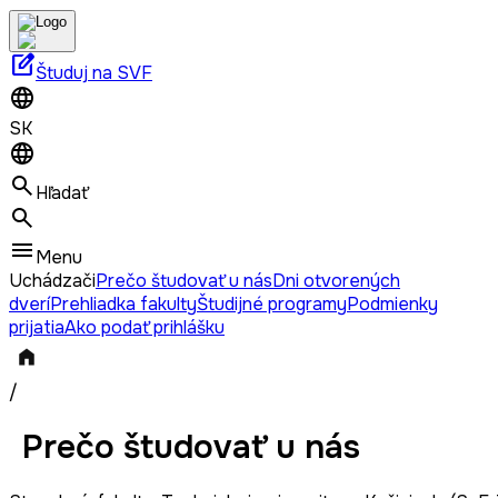
edit_square
Študuj na SVF
SK
Hľadať
Menu
Uchádzači
Prečo študovať u nás
Dni otvorených
dverí
Prehliadka fakulty
Študijné programy
Podmienky
prijatia
Ako podať prihlášku
/
Prečo študovať u nás