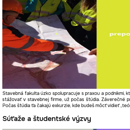
Stavebná fakulta úzko spolupracuje s praxou a podnikmi, 
stážovať v stavebnej firme, už počas štúdia. Záverečné 
Počas štúdia ťa čakajú exkurzie, kde budeš môcť vidieť „teóri
Súťaže a študentské výzvy