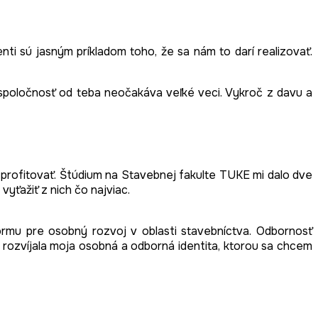
ti sú jasným príkladom toho, že sa nám to darí realizovať.
e spoločnosť od teba neočakáva veľké veci. Vykroč z davu a
eme profitovať. Štúdium na Stavebnej fakulte TUKE mi dalo dve
 vyťažiť z nich čo najviac.
formu pre osobný rozvoj v oblasti stavebníctva. Odbornosť
a rozvíjala moja osobná a odborná identita, ktorou sa chcem