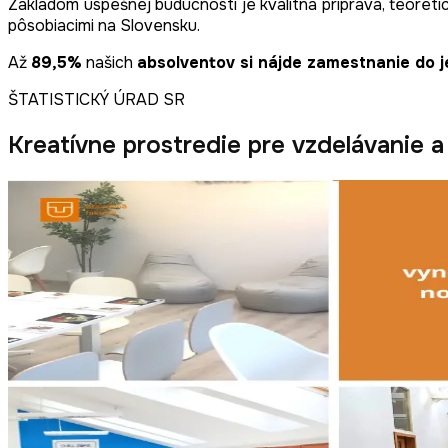
Základom úspešnej budúcnosti je kvalitná príprava, teoreti
pôsobiacimi na Slovensku.
Až
89,5%
našich
absolventov si nájde zamestnanie do 
ŠTATISTICKÝ ÚRAD SR
Kreatívne prostredie pre vzdelávanie a