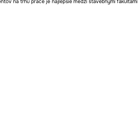
entov na trhu práce je najlepšie medzi stavebnými fakultami