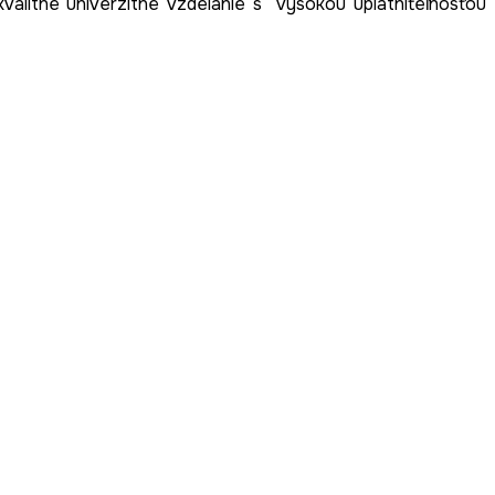
kvalitné univerzitné vzdelanie s vysokou uplatniteľnosťou