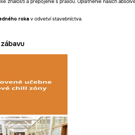
cké znalosti a prepojenie s praxou. Uplatnenie našich absolv
jedného roka
v odvetví stavebníctva.
 zábavu