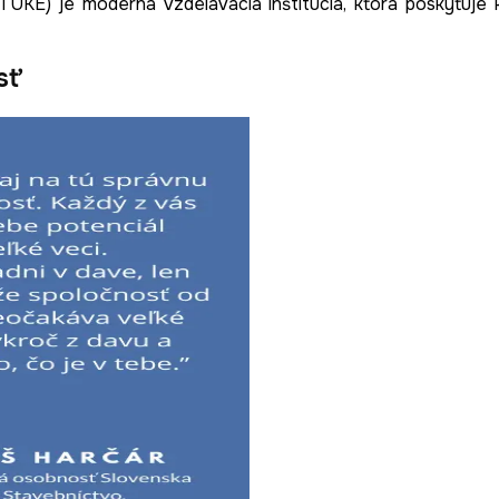
TUKE) je moderná vzdelávacia inštitúcia, ktorá poskytuje 
sť