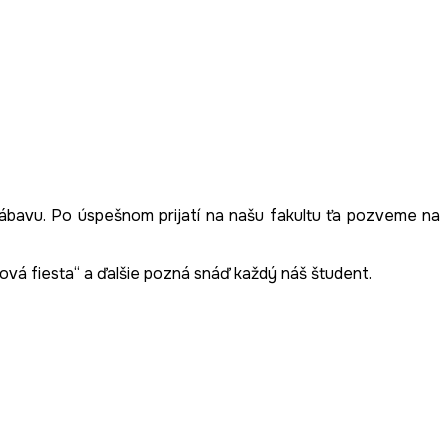
 zábavu. Po úspešnom prijatí na našu fakultu ťa pozveme na
ová fiesta“ a ďalšie pozná snáď každý náš študent.