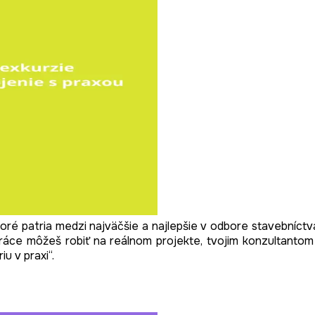
ktoré patria medzi najväčšie a najlepšie v odbore stavebníc
práce môžeš robiť na reálnom projekte, tvojim konzultanto
u v praxi“.