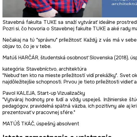
Stavebná fakulta TUKE sa snaží vytvárať ideálne prostredi
Pozri si, čo hovoria o Stavebnej fakulte TUKE a aké rady ma
Nečakaj na tú "správnu" príležitosť. Každý z vás má v seb
objav to, čo je v tebe.
Matúš HARČÁR, študentská osobnosť Slovenska (2018), ús
kategória: Stavebníctvo, architektúra
"Nebuď ten kto na mieste príležitostí vidí prekážky". Svet o
najdôležitejšie schopnosti. Prvou je tieto príležitosti vidieť a
Pavol KALEJA, Start-up Vizualizačky
"Vytváraj hodnoty pre ľudí a vždy uspeješ. Inžinierske š
pedagógov, pravidelná spätná väzba, ich pozitívny ale aj k
prezentovať v pracovnej sfére."
MATÚŠ TKÁČ, úspešný absolvent