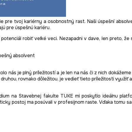
e pre tvoj kariérny a osobnostný rast. Naši úspešní absolven
jú pre úspešnú kariéru.
e potenciál robiť veľké veci. Nezapadni v dave, len preto, ž
pešný absolvent
kolo nás je plný príležitostí a je len na nás či z nich dokáž
 druhou, rovnako dôležitou, je vedieť tieto príležitosti využiť a
túdium na Stavebnej fakulte TUKE mi poskytlo ideálnu plat
riticky postoj ma posúvali v profesijnom raste. Vďaka tomu s