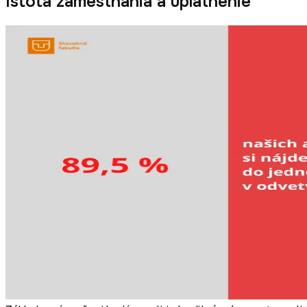
Istota zamestnania a uplatnenie