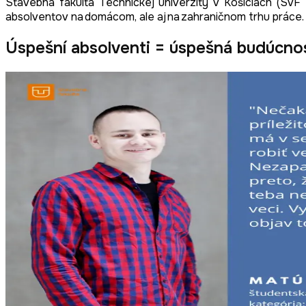
Stavebná fakulta Technickej univerzity v Košiciach (SvF 
absolventov na domácom, ale aj na zahraničnom trhu práce.
Úspešní absolventi = úspešná budúcno