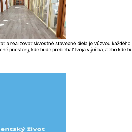
ať a realizovať skvostné stavebné diela je výzvou každého st
né priestory, kde bude prebiehať tvoja výučba, alebo kde bu